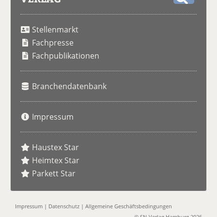
S
u
Stellenmarkt
c
h
Fachpresse
e
Fachpublikationen
Branchendatenbank
Impressum
Haustex Star
Heimtex Star
Parkett Star
Impressum
|
Datenschutz
|
Allgemeine Geschäftsbedingungen
© SN-Verlag Hamburg 2026