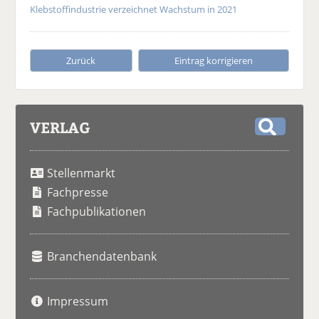
Klebstoffindustrie verzeichnet Wachstum in 2021
Zurück
Eintrag korrigieren
VERLAG
S
u
Stellenmarkt
c
h
Fachpresse
e
Fachpublikationen
Branchendatenbank
Impressum