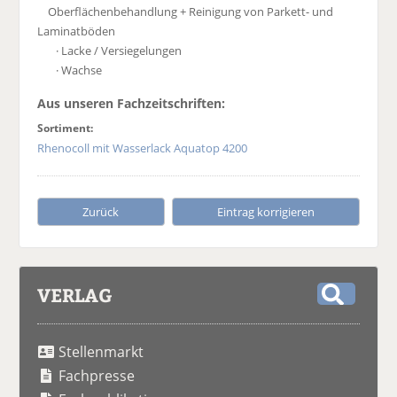
Oberflächenbehandlung + Reinigung von Parkett- und
Laminatböden
· Lacke / Versiegelungen
· Wachse
Aus unseren Fachzeitschriften:
Sortiment:
Rhenocoll mit Wasserlack Aquatop 4200
Zurück
Eintrag korrigieren
VERLAG
S
u
Stellenmarkt
c
h
Fachpresse
e