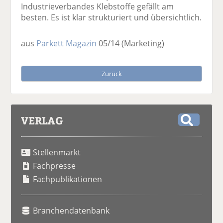
Industrieverbandes Klebstoffe gefällt am
besten. Es ist klar strukturiert und übersichtlich.
aus
Parkett Magazin
05/14
(Marketing)
Zurück
VERLAG
S
u
Stellenmarkt
c
h
Fachpresse
e
Fachpublikationen
Branchendatenbank