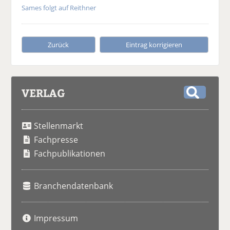
Sames folgt auf Reithner
Zurück
Eintrag korrigieren
VERLAG
S
u
Stellenmarkt
c
h
Fachpresse
e
Fachpublikationen
Branchendatenbank
Impressum