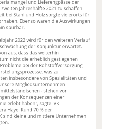
terialmangel und Lieferengpässe der
r zweiten Jahreshälfte 2021 zu schaffen
t bei Stahl und Holz sorgte vielerorts für
orhaben. Ebenso waren die Auswirkungen
in spürbar.
lbjahr 2022 wird für den weiteren Verlauf
bschwächung der Konjunktur erwartet.
on aus, dass das weiterhin
um nicht die erheblich gestiegenen
Probleme bei der Rohstoffversorgung
erstellungsprozesse, was zu
ten insbesondere von Spezialitäten und
Unsere Mitgliedsunternehmen -
mittelständischen - stehen vor
ngen der Konsequenzen einer
 nie erlebt haben", sagte IVK-
era Haye. Rund 70 % der
K sind kleine und mittlere Unternehmen
gten.