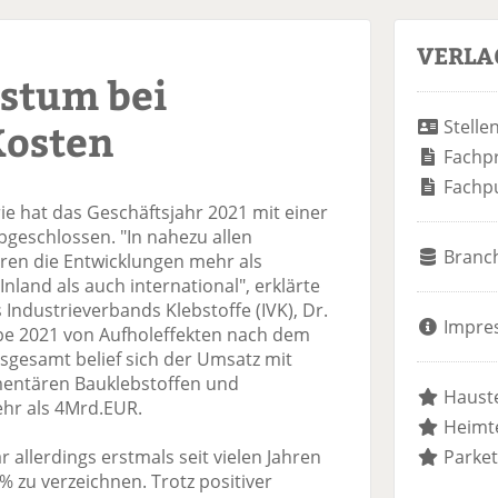
VERLA
stum bei
Kosten
Stelle
Fachp
Fachp
ie hat das Geschäftsjahr 2021 mit einer
geschlossen. "In nahezu allen
Branc
en die Entwicklungen mehr als
Inland als auch international", erklärte
Industrieverbands Klebstoffe (IVK), Dr.
Impre
be 2021 von Aufholeffekten nach dem
Insgesamt belief sich der Umsatz mit
ementären Bauklebstoffen und
Hauste
hr als 4Mrd.EUR.
Heimte
allerdings erstmals seit vielen Jahren
Parket
 zu verzeichnen. Trotz positiver