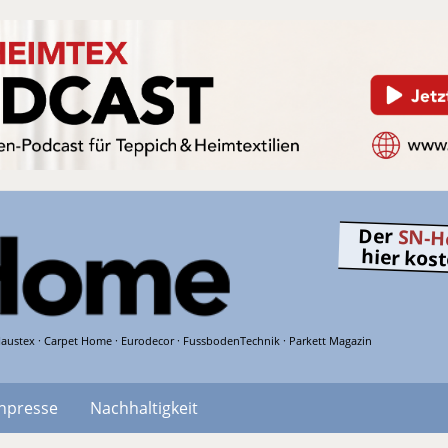
Der
SN-H
hier kos
austex · Carpet Home · Eurodecor · FussbodenTechnik · Parkett Magazin
hpresse
Nachhaltigkeit