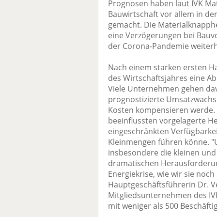
Prognosen haben laut IVK Ma
Bauwirtschaft vor allem in de
gemacht. Die Materialknapphei
eine Verzögerungen bei Bauv
der Corona-Pandemie weiterh
Nach einem starken ersten Ha
des Wirtschaftsjahres eine A
Viele Unternehmen gehen dav
prognostizierte Umsatzwachst
Kosten kompensieren werde. 
beeinflussten vorgelagerte H
eingeschränkten Verfügbarkei
Kleinmengen führen könne. "
insbesondere die kleinen und 
dramatischen Herausforderu
Energiekrise, wie wir sie noch
Hauptgeschäftsführerin Dr. V
Mitgliedsunternehmen des IV
mit weniger als 500 Beschäfti