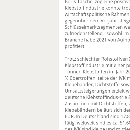
Boris Tasche, zog eine positiv
Klebstoffindustrie konnte tro
wirtschaftspolitische Rahm
gegenüber dem Vorjahr steige
Schlüsselmarktsegmenten war
zufriedenstellend - sowohl im 
Branche habe 2021 von Aufho
profitiert.
Trotz schlechter Rohstoffver
Klebstoffindustrie mit einer 
Tonnen Klebstoffen im Jahr 2
% übertroffen, teilte der IVK
Klebebänder, Dichtstoffe sow
Umsatzsteigerungen erzielt wer
deutsche Klebstoffindus-trie
Zusammen mit Dichtstoffen, 
Klebebändern beläuft sich der
EUR. In Deutschland sind 17.80
tätig, weltweit sind es ca. 5
des IVK sind kleine und mitt