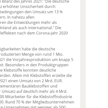
e Bilanz des Jahres 2021: "Die deutsche
tz erhöhter Unsicherheit durch
enbedingungen den Umsatz um 13 %
rn. In nahezu allen
en die Entwicklungen mehr als
Inland als auch international." Die
leffekten nach dem Corona-Jahr 2020
fügbarkeiten habe die deutsche
produzierten Menge von rund 1 Mio.
021 die Vorjahresproduktion um knapp 5
 mit. Besonders in den Produktgruppen
ie Klebstoffe konnten deutliche
den. Allein mit Klebstoffen erzielte die
 2021 einen Umsatz von 2 Mrd. EUR.
zementären Bauklebstoffen und
 Umsatz auf deutlich mehr als 4 Mrd.
0 Mitarbeiter für die Klebstoffindustrie
1.600. Rund 70 % der Mitgliedsunternehmen
lere Unternehmen mit weniger als 500