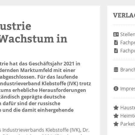
VERLA
ustrie
 Wachstum in
Stelle
Fachp
Fachp
trie hat das Geschäftsjahr 2021 in
Branc
dernden Marktumfeld mit einer
abgeschlossen. Für das laufende
ndustrieverband Klebstoffe (IVK) trotz
Impre
ums erhebliche Herausforderungen
ständisch geprägte deutsche
 dafür sind der russische
Hauste
ne und die damit einhergehende
Heimte
Parket
Industrieverbands Klebstoffe (IVK), Dr.