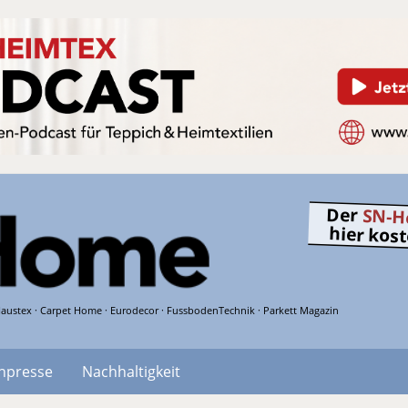
Der
SN-H
hier kos
austex · Carpet Home · Eurodecor · FussbodenTechnik · Parkett Magazin
hpresse
Nachhaltigkeit