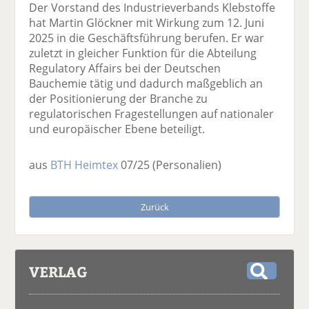
Der Vorstand des Industrieverbands Klebstoffe
hat Martin Glöckner mit Wirkung zum 12. Juni
2025 in die Geschäftsführung berufen. Er war
zuletzt in gleicher Funktion für die Abteilung
Regulatory Affairs bei der Deutschen
Bauchemie tätig und dadurch maßgeblich an
der Positionierung der Branche zu
regulatorischen Fragestellungen auf nationaler
und europäischer Ebene beteiligt.
aus
BTH Heimtex
07/25
(Personalien)
Zurück
VERLAG
S
u