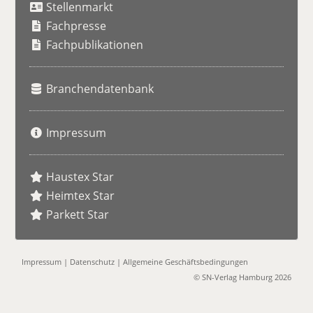
Stellenmarkt
c
h
Fachpresse
e
Fachpublikationen
Branchendatenbank
Impressum
Haustex Star
Heimtex Star
Parkett Star
Impressum
|
Datenschutz
|
Allgemeine Geschäftsbedingungen
© SN-Verlag Hamburg 2026