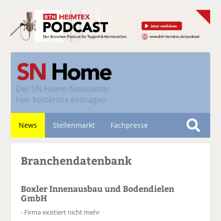
Der
SN-Home-Newsletter
hier kostenlos eintragen
News
Stellenmarkt
Fachpresse
S
u
Nachhaltigkeit
Branchendatenbank
c
h
e
Boxler Innenausbau und Bodendielen
GmbH
- Firma existiert nicht mehr