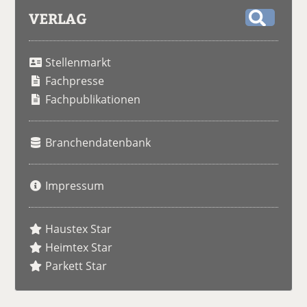
VERLAG
S
u
Stellenmarkt
c
h
Fachpresse
e
Fachpublikationen
Branchendatenbank
Impressum
Haustex Star
Heimtex Star
Parkett Star