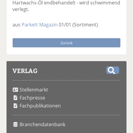
Hartwachs-Öl endbehandelt - wird schwimmend
verlegt.
aus
Parkett Magazin
01/01
(Sortiment)
Zurück
VERLAG
S
u
Stellenmarkt
c
h
Fachpresse
e
Fachpublikationen
Branchendatenbank