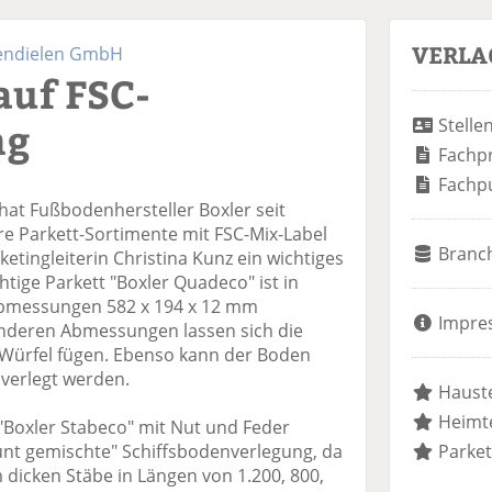
VERLA
endielen GmbH
auf FSC-
ng
Stelle
Fachp
Fachp
hat Fußbodenhersteller Boxler seit
re Parkett-Sortimente mit FSC-Mix-Label
Branc
etingleiterin Christina Kunz ein wichtiges
tige Parkett "Boxler Quadeco" ist in
Abmessungen 582 x 194 x 12 mm
Impre
onderen Abmessungen lassen sich die
 Würfel fügen. Ebenso kann der Boden
verlegt werden.
Hauste
Heimte
 "Boxler Stabeco" mit Nut und Feder
nt gemischte" Schiffsbodenverlegung, da
Parket
dicken Stäbe in Längen von 1.200, 800,