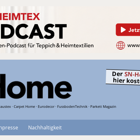
Der
SN-H
hier kos
austex · Carpet Home · Eurodecor · FussbodenTechnik · Parkett Magazin
hpresse
Nachhaltigkeit