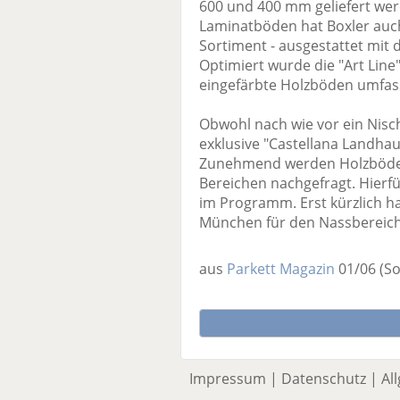
600 und 400 mm geliefert wer
Laminatböden hat Boxler auc
Sortiment - ausgestattet mit 
Optimiert wurde die "Art Line
eingefärbte Holzböden umfas
Obwohl nach wie vor ein Nisc
exklusive "Castellana Landha
Zunehmend werden Holzböden
Bereichen nachgefragt. Hierfü
im Programm. Erst kürzlich hat
München für den Nassbereich
aus
Parkett Magazin
01/06
(S
Impressum
|
Datenschutz
|
Al