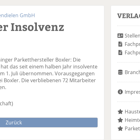
VERLA
endielen GmbH
er Insolvenz
Stelle
Fachp
Fachp
nger Parketthersteller Boxler: Die
t das seit einem halben Jahr insolvente
Branc
m 1. Juli übernommen. Vorausgegangen
 Boxler. Die verbliebenen 72 Mitarbeiter
en.
Impre
chaft)
Hauste
Heimte
Zurück
Parket