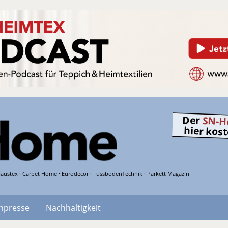
Der
SN-H
hier kos
austex · Carpet Home · Eurodecor · FussbodenTechnik · Parkett Magazin
hpresse
Nachhaltigkeit