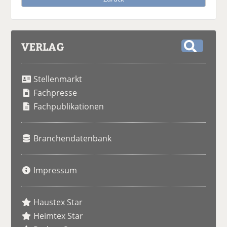
VERLAG
S
u
Stellenmarkt
c
h
Fachpresse
e
Fachpublikationen
Branchendatenbank
Impressum
Haustex Star
Heimtex Star