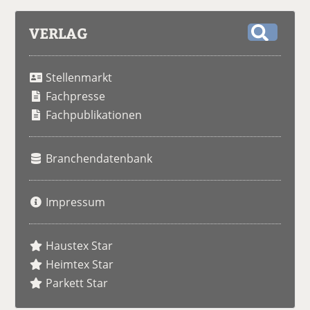
VERLAG
S
u
Stellenmarkt
c
h
Fachpresse
e
Fachpublikationen
Branchendatenbank
Impressum
Haustex Star
Heimtex Star
Parkett Star