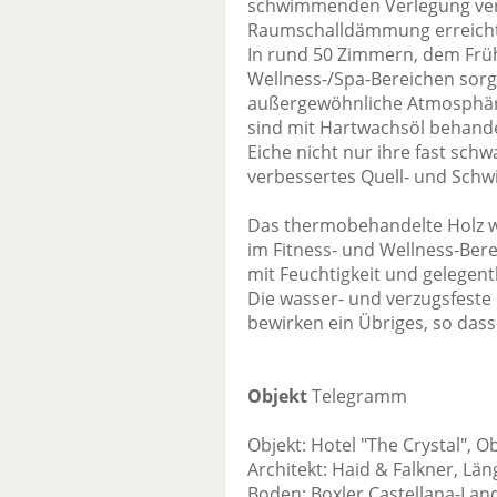
schwimmenden Verlegung verkn
Raumschalldämmung erreicht
In rund 50 Zimmern, dem Fr
Wellness-/Spa-Bereichen sorg
außergewöhnliche Atmosphäre
sind mit Hartwachsöl behande
Eiche nicht nur ihre fast sch
verbessertes Quell- und Sch
Das thermobehandelte Holz w
im Fitness- und Wellness-Ber
mit Feuchtigkeit und gelegen
Die wasser- und verzugsfeste 
bewirken ein Übriges, so dass
Objekt
Telegramm
Objekt: Hotel "The Crystal", 
Architekt: Haid & Falkner, Lä
Boden: Boxler Castellana-La