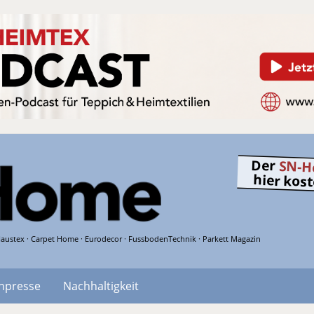
Der
SN-H
hier kos
austex · Carpet Home · Eurodecor · FussbodenTechnik · Parkett Magazin
hpresse
Nachhaltigkeit