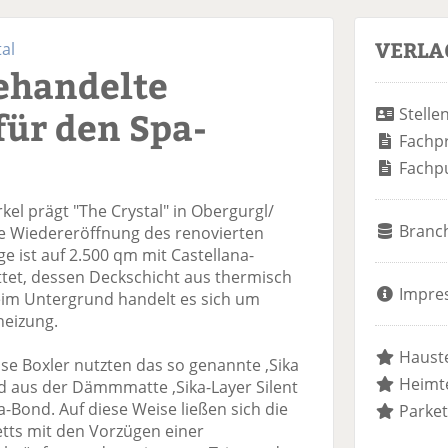
VERLA
al
ehandelte
für den Spa-
Stelle
Fachp
Fachp
el prägt "The Crystal" in Obergurgl/
Branc
ie Wiedereröffnung des renovierten
e ist auf 2.500 qm mit Castellana-
tet, dessen Deckschicht aus thermisch
Impre
eim Untergrund handelt es sich um
eizung.
Hauste
se Boxler nutzten das so genannte ,Sika
Heimte
 aus der Dämmmatte ,Sika-Layer Silent
a-Bond. Auf diese Weise ließen sich die
Parket
etts mit den Vorzügen einer