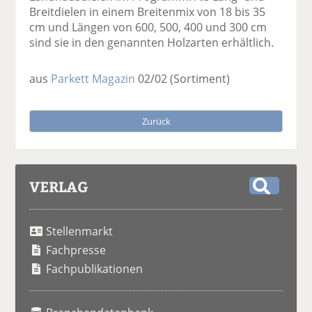
Breitdielen in einem Breitenmix von 18 bis 35
cm und Längen von 600, 500, 400 und 300 cm
sind sie in den genannten Holzarten erhältlich.
aus
Parkett Magazin
02/02
(Sortiment)
Zurück
VERLAG
S
u
Stellenmarkt
c
h
Fachpresse
e
Fachpublikationen