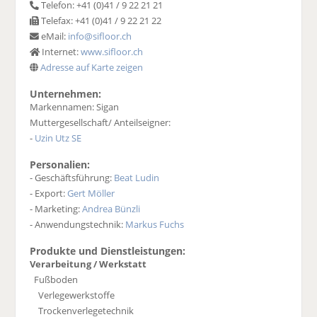
Telefon: +41 (0)41 / 9 22 21 21
Telefax: +41 (0)41 / 9 22 21 22
eMail:
info@sifloor.ch
Internet:
www.sifloor.ch
Adresse auf Karte zeigen
Unternehmen:
Markennamen: Sigan
Muttergesellschaft/ Anteilseigner:
-
Uzin Utz SE
Personalien:
- Geschäftsführung:
Beat Ludin
- Export:
Gert Möller
- Marketing:
Andrea Bünzli
- Anwendungstechnik:
Markus Fuchs
Produkte und Dienstleistungen:
Verarbeitung / Werkstatt
Fußboden
Verlegewerkstoffe
Trockenverlegetechnik