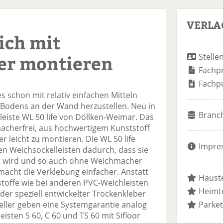
VERLA
ich mit
er montieren
Stelle
Fachp
Fachp
 es schon mit relativ einfachen Mitteln
 Bodens an der Wand herzustellen. Neu in
Branc
eiste WL 50 life von Döllken-Weimar. Das
macherfrei, aus hochwertigem Kunststoff
r leicht zu montieren. Die WL 50 life
Impre
en Weichsockelleisten dadurch, dass sie
llt wird und so auch ohne Weichmacher
s macht die Verklebung einfacher. Anstatt
Hauste
stoffe wie bei anderen PVC-Weichleisten
Heimte
er speziell entwickelter Trockenkleber
teller geben eine Systemgarantie analog
Parket
isten S 60, C 60 und TS 60 mit Sifloor