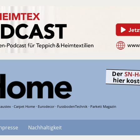
Der
SN-H
hier kos
austex · Carpet Home · Eurodecor · FussbodenTechnik · Parkett Magazin
hpresse
Nachhaltigkeit