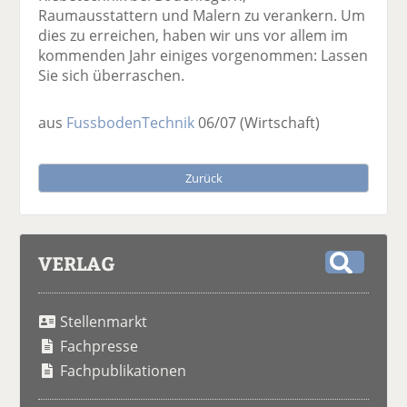
Raumausstattern und Malern zu verankern. Um
dies zu erreichen, haben wir uns vor allem im
kommenden Jahr einiges vorgenommen: Lassen
Sie sich überraschen.
aus
FussbodenTechnik
06/07
(Wirtschaft)
Zurück
VERLAG
S
u
Stellenmarkt
c
h
Fachpresse
e
Fachpublikationen