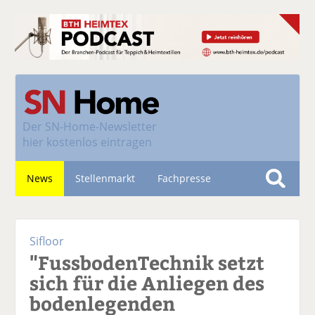
Der
SN-Home-Newsletter
hier kostenlos eintragen
News
Stellenmarkt
Fachpresse
S
u
Nachhaltigkeit
c
Sifloor
h
"FussbodenTechnik setzt
e
sich für die Anliegen des
bodenlegenden