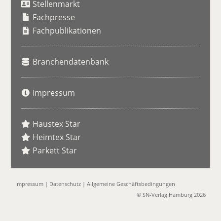
Stellenmarkt
c
h
Fachpresse
e
Fachpublikationen
Branchendatenbank
Impressum
Haustex Star
Heimtex Star
Parkett Star
Impressum
|
Datenschutz
|
Allgemeine Geschäftsbedingungen
© SN-Verlag Hamburg 2026