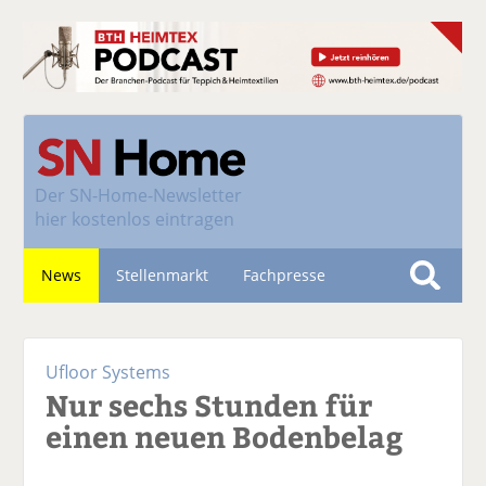
Der
SN-Home-Newsletter
hier kostenlos eintragen
News
Stellenmarkt
Fachpresse
S
u
Nachhaltigkeit
c
Ufloor Systems
h
Nur sechs Stunden für
e
einen neuen Bodenbelag