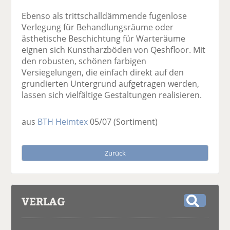
Ebenso als trittschalldämmende fugenlose
Verlegung für Behandlungsräume oder
ästhetische Beschichtung für Warteräume
eignen sich Kunstharzböden von Qeshfloor. Mit
den robusten, schönen farbigen
Versiegelungen, die einfach direkt auf den
grundierten Untergrund aufgetragen werden,
lassen sich vielfältige Gestaltungen realisieren.
aus
BTH Heimtex
05/07
(Sortiment)
Zurück
VERLAG
S
u