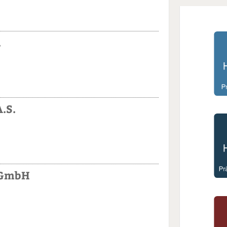
.
.S.
 GmbH