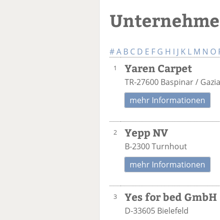
Unternehmen
#
A
B
C
D
E
F
G
H
I
J
K
L
M
N
O
Yaren Carpet
1
TR-27600 Baspinar / Gazi
mehr Informationen
Yepp NV
2
B-2300 Turnhout
mehr Informationen
Yes for bed GmbH 
3
D-33605 Bielefeld