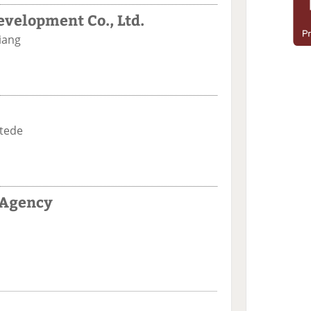
velopment Co., Ltd.
iang
stede
 Agency