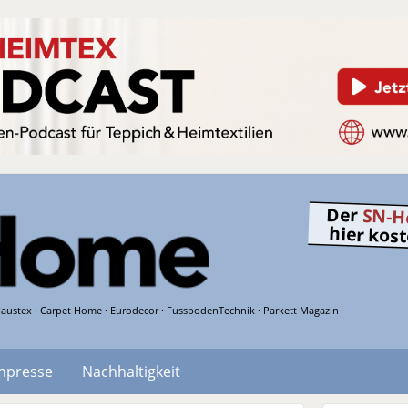
Der
SN-H
hier kos
austex · Carpet Home · Eurodecor · FussbodenTechnik · Parkett Magazin
hpresse
Nachhaltigkeit