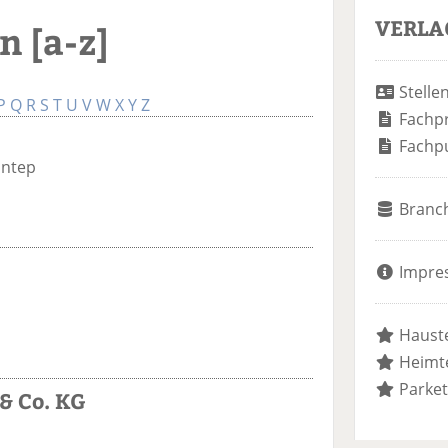
VERLA
 [a-z]
Stelle
P
Q
R
S
T
U
V
W
X
Y
Z
Fachp
Fachp
antep
Branc
Impre
Hauste
Heimte
Parket
& Co. KG