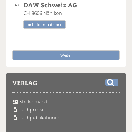
DAW Schweiz AG
40
CH-8606 Nänikon
mehr Informationen
Weiter
VERLAG
S
u
Stellenmarkt
c
h
Fachpresse
e
Fachpublikationen