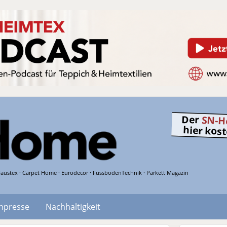
Der
SN-H
hier kos
austex · Carpet Home · Eurodecor · FussbodenTechnik · Parkett Magazin
hpresse
Nachhaltigkeit