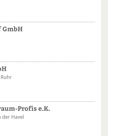
rf GmbH
bH
 Ruhr
aum-Profis e.K.
 der Havel