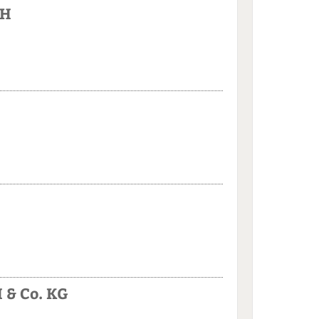
bH
 & Co. KG