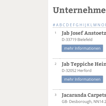
Unternehmen
#
A
B
C
D
E
F
G
H
I
J
K
L
M
N
O
Jab Josef Anstoet
1
D-33719 Bielefeld
mehr Informationen
Jab Teppiche Hei
2
D-32052 Herford
mehr Informationen
Jacaranda Carpets
3
GB- Desborough, NN14 