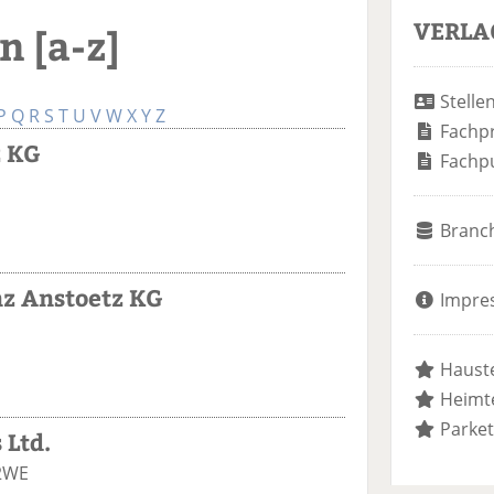
VERLA
 [a-z]
Stelle
P
Q
R
S
T
U
V
W
X
Y
Z
Fachp
z KG
Fachp
Branc
nz Anstoetz KG
Impre
Hauste
Heimte
Parket
 Ltd.
2WE