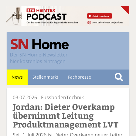
Der
SN-Home-Newsletter
hier kostenlos eintragen
News
Stellenmarkt
Fachpresse
S
u
Nachhaltigkeit
03.07.2026 -
FussbodenTechnik
c
Jordan: Dieter Overkamp
h
e
übernimmt Leitung
Produktmanagement LVT
Seit 1. Juli 2026 ist Dieter Overkamp neuer Leiter