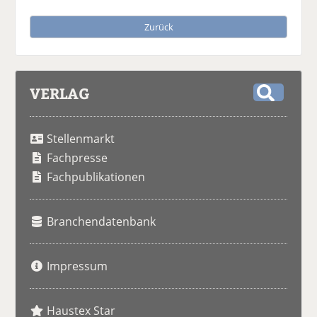
Zurück
VERLAG
S
u
Stellenmarkt
c
h
Fachpresse
e
Fachpublikationen
Branchendatenbank
Impressum
Haustex Star