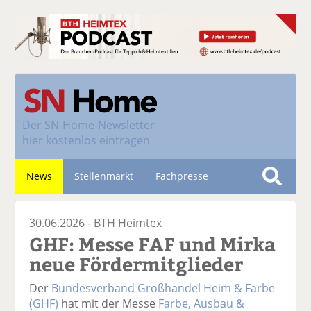
Der
SN-Home-Newsletter
hier kostenlos eintragen
News
Stellenmarkt
Fachpresse
S
u
Nachhaltigkeit
30.06.2026 -
BTH Heimtex
c
GHF: Messe FAF und Mirka
h
e
neue Fördermitglieder
Der
Bundesverband Großhandel Heim & Farbe
(GHF)
hat mit der Messe
Farbe, Ausbau &