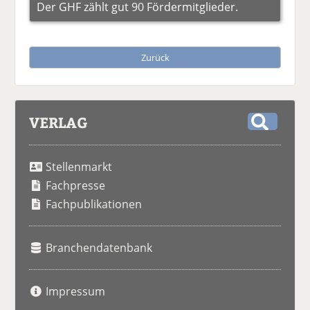
Der GHF zählt gut 90 Fördermitglieder.
Zurück
VERLAG
S
u
Stellenmarkt
c
h
Fachpresse
e
Fachpublikationen
Branchendatenbank
Impressum