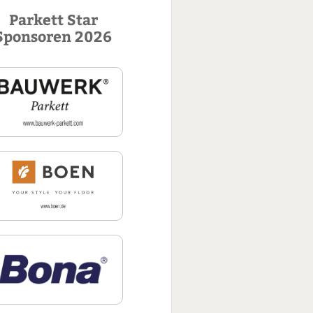
u
Parkett Star
c
Sponsoren 2026
h
e