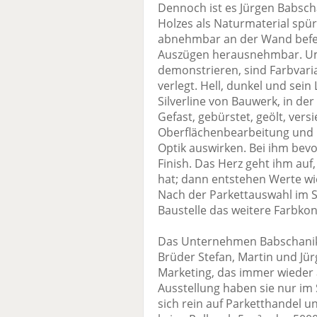
Dennoch ist es Jürgen Babsch
Holzes als Naturmaterial spür
abnehmbar an der Wand befes
Auszügen herausnehmbar. Um
demonstrieren, sind Farbvari
verlegt. Hell, dunkel und sein
Silverline von Bauwerk, in de
Gefast, gebürstet, geölt, vers
Oberflächenbearbeitung und Pf
Optik auswirken. Bei ihm bev
Finish. Das Herz geht ihm au
hat; dann entstehen Werte wie
Nach der Parkettauswahl im S
Baustelle das weitere Farbko
Das Unternehmen Babschanik f
Brüder Stefan, Martin und Jürg
Marketing, das immer wieder 
Ausstellung haben sie nur im
sich rein auf Parketthandel un