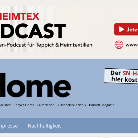
Der
SN-H
hier kos
austex · Carpet Home · Eurodecor · FussbodenTechnik · Parkett Magazin
hpresse
Nachhaltigkeit