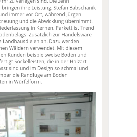
0 m² zu verlegen sind. Die zehn
bringen ihre Leistung. Stefan Babschanik
e und immer vor Ort, während Jürgen
etreuung und die Abwicklung übernimmt.
iederlassung in Kernen. Parkett ist Trend
Bodenbelags. Zusätzlich zur Handelsware
ene Landhausdielen an. Dazu werden
chen Wäldern verwendet. Mit diesem
inen Kunden beispielsweise Boden und
tigt Sockelleisten, die in der Holzart
st sind und im Design so schmal und
hmbar die Randfuge am Boden
sten in Würfelform.