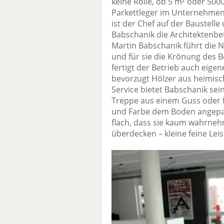
keine Rolle, ob 5 m² oder 500
Parkettleger im Unternehmen 
ist der Chef auf der Baustell
Babschanik die Architektenb
Martin Babschanik führt die N
und für sie die Krönung des 
fertigt der Betrieb auch eig
bevorzugt Hölzer aus heimis
Service bietet Babschanik se
Treppe aus einem Guss oder fer
und Farbe dem Boden angepas
flach, dass sie kaum wahrne
überdecken – kleine feine Lei