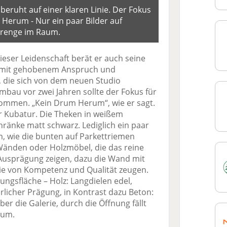
eruht auf einer klaren Linie. Der Fokus
 Herum - Nur ein paar Bilder auf
trenge im Raum.
dieser Leidenschaft berät er auch seine
e mit gehobenem Anspruch und
 die sich von dem neuen Studio
bau vor zwei Jahren sollte der Fokus für
kommen. „Kein Drum Herum“, wie er sagt.
r Kubatur. Die Theken in weißem
ränke matt schwarz. Lediglich ein paar
, wie die bunten auf Parkettriemen
Wänden oder Holzmöbel, die das reine
n Ausprägung zeigen, dazu die Wand mit
ie von Kompetenz und Qualität zeugen.
ngsfläche – Holz: Langdielen edel,
ürlicher Prägung, in Kontrast dazu Beton:
ber die Galerie, durch die Öffnung fällt
aum.