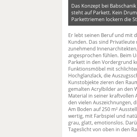
Das Konzept bei Babschanik b
steht auf Parkett. Kein Drum
Parkettriemen lockern die S
Er lebt seinen Beruf und mit 
Kunden. Das sind Privatleut
zunehmend Innenarchitekten,
angesprochen fühlen. Beim Um
Parkett in den Vordergrund 
Funktionsmöbel mit schlichte
Hochglanzlack, die Auszugssch
Kunstobjekte zieren den Raum
gemalten Acrylbilder an den 
Material in seiner kraftvolle
den vielen Auszeichnungen, d
Am Boden auf 250 m² Ausstellu
wertig, mit Farbspiel und nat
grau, glatt, emotionslos. Darü
Tageslicht von oben in den R