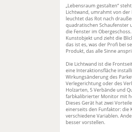
„Lebensraum gestalten“ steht
Lichtwand, umrahmt von der 
leuchtet das Rot nach drauß
quadratischen Schaufenster u
die Fenster im Obergeschoss
Kunstobjekt und zieht die Bl
das ist es, was der Profi bei s
Produkt, das alle Sinne anspri
Die Lichtwand ist die Frontse
eine Interaktionsfläche install
Wirkungsänderung des Parket
Verlegerichtung oder des Verb
Holzarten, 5 Verbände und Qu
farbkalibrierter Monitor mit 
Dieses Gerät hat zwei Vorteile
einerseits den Funfaktor: die
verschiedene Variablen. Ander
besser vorstellen.