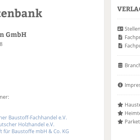
VERLA
tenbank
Stelle
en GmbH
Fachp
8
Fachp
Branc
Impre
ner:
Hauste
Heimte
r Baustoff-Fachhandel e.V.
Parket
scher Holzhandel e.V.
t für Baustoffe mbH & Co. KG