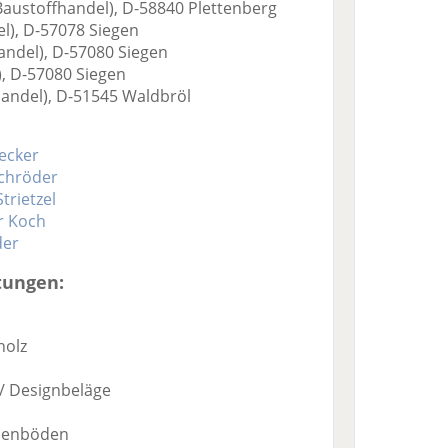
austoffhandel), D-58840 Plettenberg
l), D-57078 Siegen
handel), D-57080 Siegen
), D-57080 Siegen
handel), D-51545 Waldbröl
ecker
chröder
trietzel
r Koch
der
tungen:
holz
 / Designbeläge
ssenböden