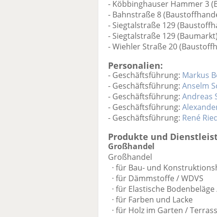
- Köbbinghauser Hammer 3 (B
- Bahnstraße 8 (Baustoffhande
- Siegtalstraße 129 (Baustoff
- Siegtalstraße 129 (Baumarkt
- Wiehler Straße 20 (Baustoff
Personalien:
- Geschäftsführung:
Markus B
- Geschäftsführung:
Anselm S
- Geschäftsführung:
Andreas S
- Geschäftsführung:
Alexande
- Geschäftsführung:
René Rie
Produkte und Dienstleis
Großhandel
Großhandel
· für Bau- und Konstruktions
· für Dämmstoffe / WDVS
· für Elastische Bodenbeläge
· für Farben und Lacke
· für Holz im Garten / Terra