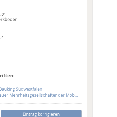
uge
Korkböden
ge
iften:
Bauking Südwestfalen
euer Mehrheitsgesellschafter der Mob...
Eintrag korrigieren