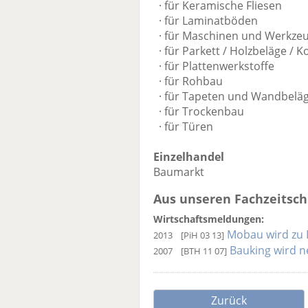
· für Keramische Fliesen
· für Laminatböden
· für Maschinen und Werkze
· für Parkett / Holzbeläge / 
· für Plattenwerkstoffe
· für Rohbau
· für Tapeten und Wandbelä
· für Trockenbau
· für Türen
Einzelhandel
Baumarkt
Aus unseren Fachzeitschr
Wirtschaftsmeldungen:
Mobau wird zu 
2013
[PiH 03 13]
Bauking wird n
2007
[BTH 11 07]
Zurück