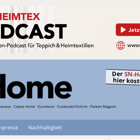
Der
SN-H
hier kos
austex · Carpet Home · Eurodecor · FussbodenTechnik · Parkett Magazin
hpresse
Nachhaltigkeit