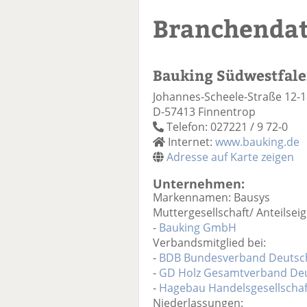
Branchenda
Bauking Südwestfal
Johannes-Scheele-Straße 12-1
D-57413 Finnentrop
Telefon: 027221 / 9 72-0
Internet:
www.bauking.de
Adresse auf Karte zeigen
Unternehmen:
Markennamen: Bausys
Muttergesellschaft/ Anteilseig
-
Bauking GmbH
Verbandsmitglied bei:
-
BDB Bundesverband Deutsche
-
GD Holz Gesamtverband Deut
-
Hagebau Handelsgesellschaf
Niederlassungen: