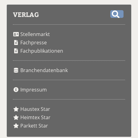
VERLAG
S
u
Stellenmarkt
c
h
Fachpresse
e
Fachpublikationen
Branchendatenbank
Impressum
Haustex Star
Heimtex Star
Parkett Star