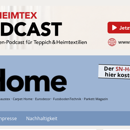
Der
SN-H
hier kos
austex · Carpet Home · Eurodecor · FussbodenTechnik · Parkett Magazin
hpresse
Nachhaltigkeit