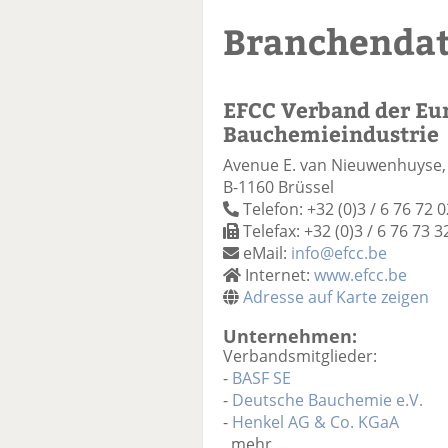
Branchenda
EFCC Verband der Eu
Bauchemieindustrie
Avenue E. van Nieuwenhuyse,
B-1160 Brüssel
Telefon: +32 (0)3 / 6 76 72 0
Telefax: +32 (0)3 / 6 76 73 3
eMail:
info@efcc.be
Internet:
www.efcc.be
Adresse auf Karte zeigen
Unternehmen:
Verbandsmitglieder:
-
BASF SE
-
Deutsche Bauchemie e.V.
-
Henkel AG & Co. KGaA
mehr ...