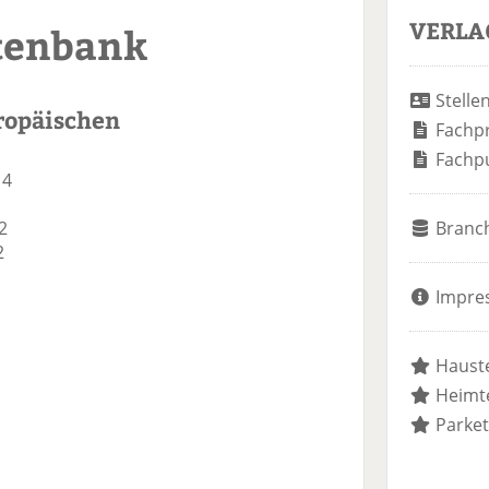
VERLA
tenbank
Stelle
ropäischen
Fachp
Fachp
 4
2
Branc
2
Impre
Hauste
Heimte
Parket