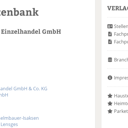
VERLA
tenbank
Stelle
z Einzelhandel GmbH
Fachp
Fachp
Branc
Impre
lhandel GmbH & Co. KG
GmbH
Hauste
Heimte
Parket
helmbauer-Isaksen
 Lensges