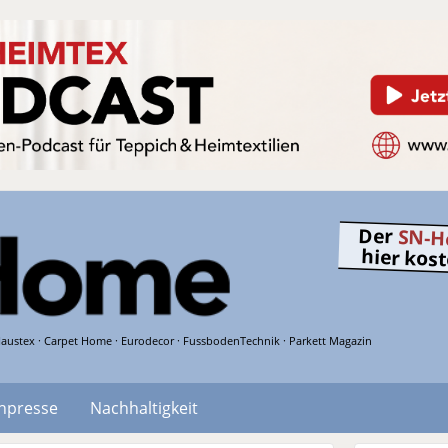
Der
SN-H
hier kos
austex · Carpet Home · Eurodecor · FussbodenTechnik · Parkett Magazin
hpresse
Nachhaltigkeit