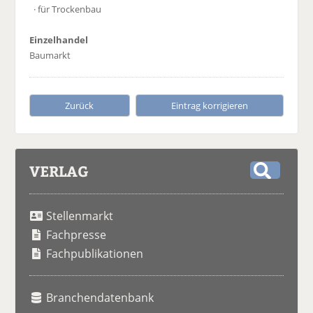
· für Trockenbau
Einzelhandel
Baumarkt
Zurück
Eintrag korrigieren
VERLAG
S
u
Stellenmarkt
c
h
Fachpresse
e
Fachpublikationen
Branchendatenbank