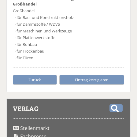
Großhandel
Großhandel
· für Bau- und Konstruktionsholz
· für Dämmstoffe / WDVS
· für Maschinen und Werkzeuge
· für Plattenwerkstoffe
· für Rohbau
· für Trockenbau
· für Türen
Zurück
Eintrag korrigieren
VERLAG
S
u
Stellenmarkt
c
h
Fachpresse