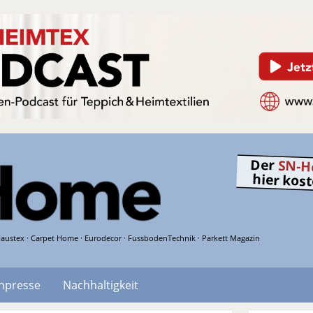
Der
SN-H
hier kos
austex · Carpet Home · Eurodecor · FussbodenTechnik · Parkett Magazin
hpresse
Nachhaltigkeit