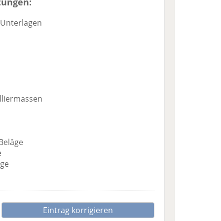
tungen:
 Unterlagen
n
lliermassen
Beläge
e
äge
Eintrag korrigieren