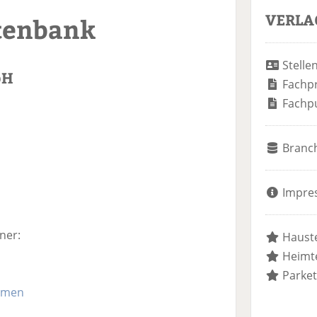
VERLA
tenbank
Stelle
bH
Fachp
Fachp
Branc
Impre
ner:
Hauste
Heimte
Parket
mmen