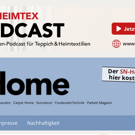
Der
SN-H
hier kos
austex · Carpet Home · Eurodecor · FussbodenTechnik · Parkett Magazin
hpresse
Nachhaltigkeit