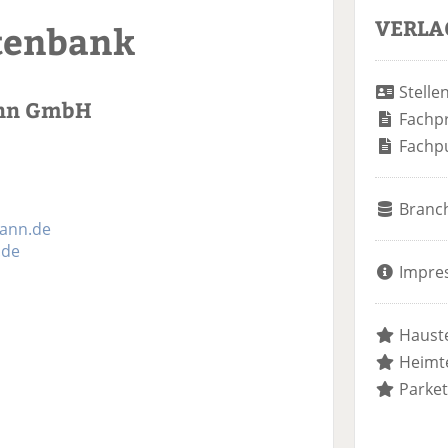
VERLA
tenbank
Stelle
ann GmbH
Fachp
Fachp
Branc
ann.de
.de
Impre
Hauste
Heimte
Parket