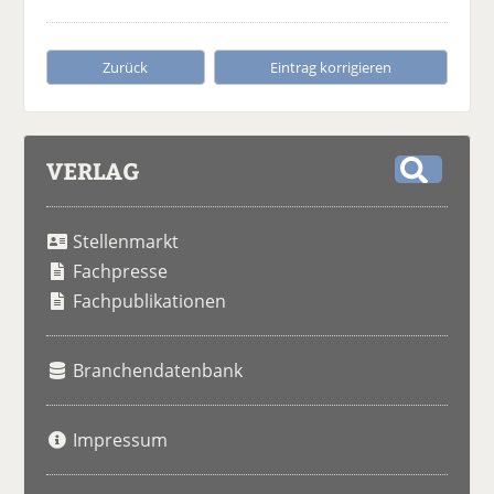
Zurück
Eintrag korrigieren
VERLAG
S
u
Stellenmarkt
c
h
Fachpresse
e
Fachpublikationen
Branchendatenbank
Impressum