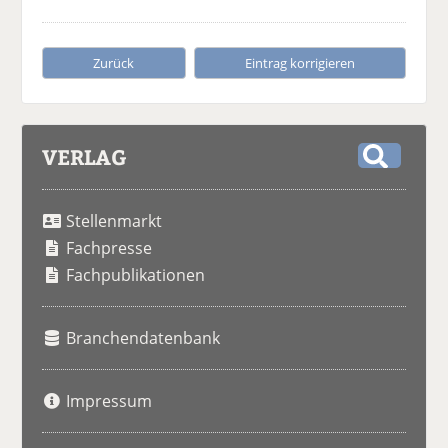
Zurück
Eintrag korrigieren
VERLAG
S
u
Stellenmarkt
c
h
Fachpresse
e
Fachpublikationen
Branchendatenbank
Impressum