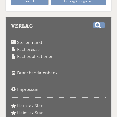
Zurück
Eintrag korrigieren
VERLAG
S
u
Stellenmarkt
c
h
Fachpresse
e
Fachpublikationen
Branchendatenbank
Impressum
Haustex Star
Heimtex Star