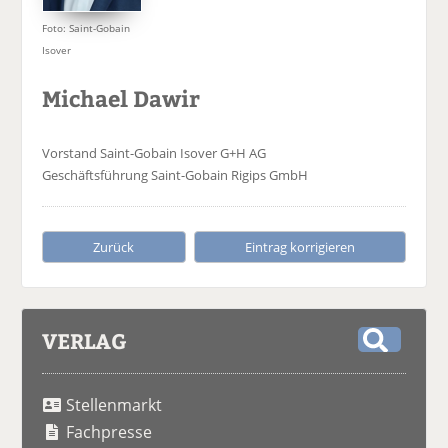
Foto: Saint-Gobain
Isover
Michael Dawir
Vorstand
Saint-Gobain Isover G+H AG
Geschäftsführung
Saint-Gobain Rigips GmbH
Zurück
Eintrag korrigieren
VERLAG
S
u
Stellenmarkt
c
h
Fachpresse