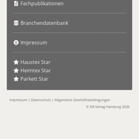
e
Fachpublikationen
Branchendatenbank
Impressum
Haustex Star
Heimtex Star
Parkett Star
Impressum
|
Datenschutz
|
Allgemeine Geschäftsbedingungen
© SN-Verlag Hamburg 2026