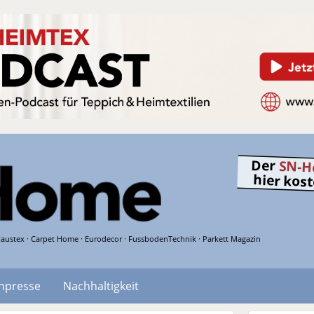
Der
SN-H
hier kos
austex · Carpet Home · Eurodecor · FussbodenTechnik · Parkett Magazin
hpresse
Nachhaltigkeit