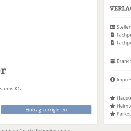
VERLA
Stelle
Fachp
Fachp
Branc
er
Impre
ystems KG
Hauste
Heimte
Eintrag korrigieren
Parket
lgemeine Geschäftsbedingungen