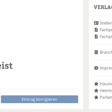
VERLA
Stelle
Fachp
Fachp
Branc
ist
Impre
Hauste
Heimte
Parket
Eintrag korrigieren