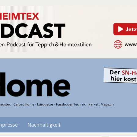
Der
SN-H
hier kos
austex · Carpet Home · Eurodecor · FussbodenTechnik · Parkett Magazin
hpresse
Nachhaltigkeit