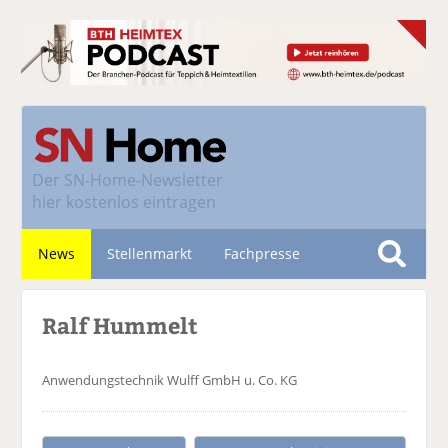
Der
SN-Home-Newsletter
hier kostenlos eintragen
News
Stellenmarkt
Fachpresse
S
u
Nachhaltigkeit
Ralf Hummelt
c
h
e
Anwendungstechnik
Wulff GmbH u. Co. KG