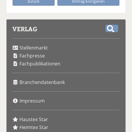
Zurück
Eintrag korrigieren
VERLAG
S
u
Stellenmarkt
c
h
Fachpresse
e
Fachpublikationen
Branchendatenbank
Impressum
Haustex Star
Heimtex Star