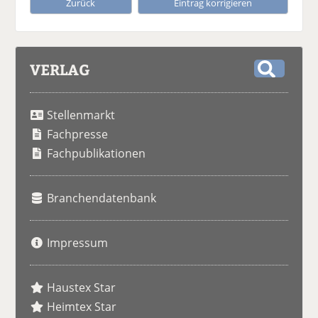
Zurück
Eintrag korrigieren
VERLAG
S
u
Stellenmarkt
c
h
Fachpresse
e
Fachpublikationen
Branchendatenbank
Impressum
Haustex Star
Heimtex Star