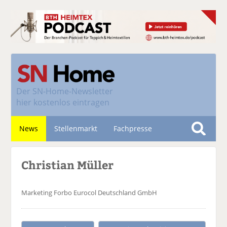
Der
SN-Home-Newsletter
hier kostenlos eintragen
News
Stellenmarkt
Fachpresse
S
u
Nachhaltigkeit
Christian Müller
c
h
e
Marketing
Forbo Eurocol Deutschland GmbH