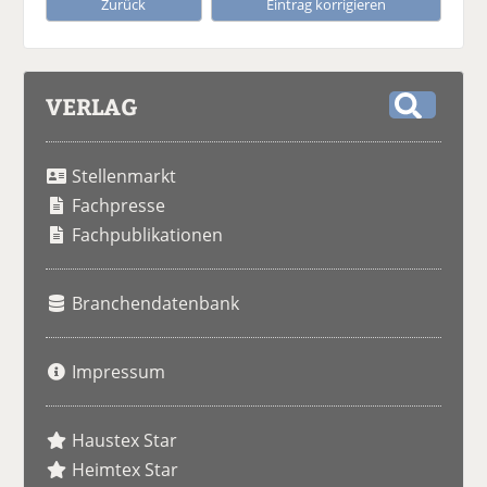
Zurück
Eintrag korrigieren
VERLAG
S
u
Stellenmarkt
c
h
Fachpresse
e
Fachpublikationen
Branchendatenbank
Impressum
Haustex Star
Heimtex Star