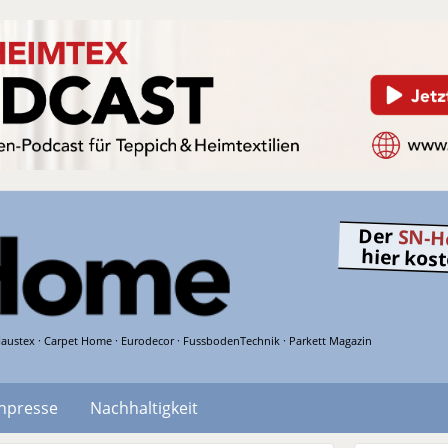
Der
SN-H
hier kos
austex · Carpet Home · Eurodecor · FussbodenTechnik · Parkett Magazin
hpresse
Nachhaltigkeit