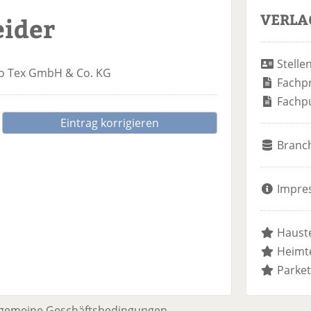
VERLA
eider
Stelle
o Tex GmbH & Co. KG
Fachp
Fachp
Eintrag korrigieren
Branc
Impre
Hauste
Heimte
Parket
lgemeine Geschäftsbedingungen