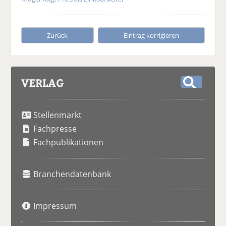
Zurück
Eintrag korrigieren
VERLAG
S
u
Stellenmarkt
c
h
Fachpresse
e
Fachpublikationen
Branchendatenbank
Impressum