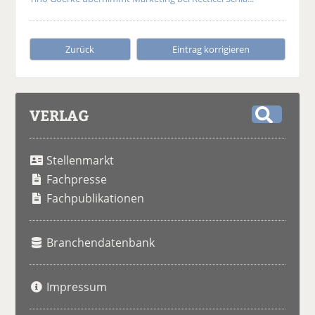
Zurück
Eintrag korrigieren
VERLAG
S
u
Stellenmarkt
c
h
Fachpresse
e
Fachpublikationen
Branchendatenbank
Impressum