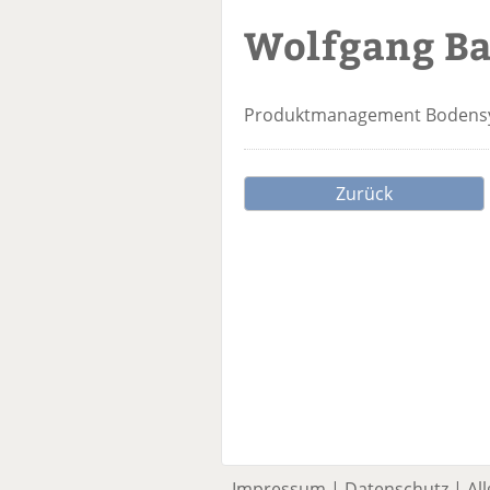
Wolfgang B
Produktmanagement Boden
Zurück
Impressum
|
Datenschutz
|
Al