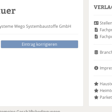
VERLA
auer
Stelle
systeme
Wego Systembaustoffe GmbH
Fachp
Fachp
Eintrag korrigieren
Branc
Impre
Hauste
Heimte
Parket
lgemeine Geschäftsbedingungen