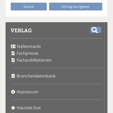
Zurück
Eintrag korrigieren
VERLAG
S
u
Stellenmarkt
c
h
Fachpresse
e
Fachpublikationen
Branchendatenbank
Impressum
Haustex Star