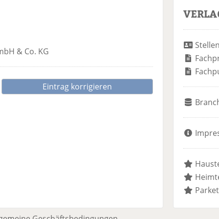
VERLA
Stelle
mbH & Co. KG
Fachp
Fachp
Eintrag korrigieren
Branc
Impre
Hauste
Heimte
Parket
lgemeine Geschäftsbedingungen