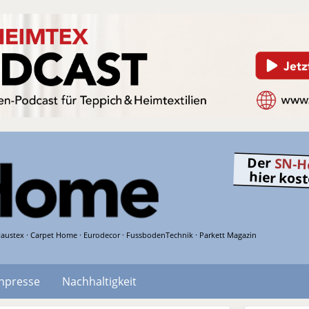
Der
SN-H
hier kos
austex · Carpet Home · Eurodecor · FussbodenTechnik · Parkett Magazin
hpresse
Nachhaltigkeit